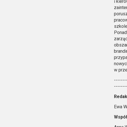
i kier
zainte
porus
pracow
szkole
Ponadt
zarząd
obszar
brandi
przypa
nowych
w prze
-------
-------
Redak
Ewa W
Współ