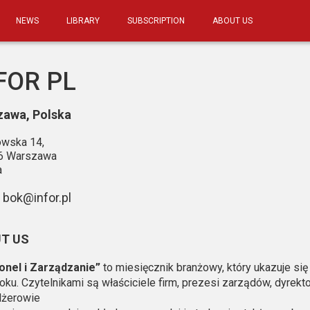
NEWS
LIBRARY
SUBSCRIPTION
ABOUT US
FOR PL
zawa
,
Polska
owska 14
,
6
Warszawa
a
bok@infor.pl
T US
onel i Zarządzanie”
to miesięcznik branżowy, który ukazuje się
oku. Czytelnikami są właściciele firm, prezesi zarządów, dyrekto
żerowie