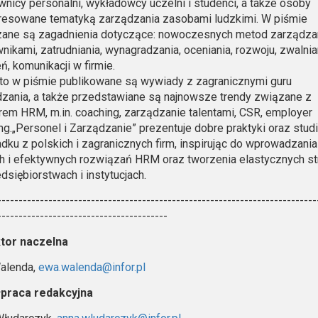
ownicy personalni, wykładowcy uczelni i studenci, a także osoby
resowane tematyką zarządzania zasobami ludzkimi. W piśmie
zane są zagadnienia dotyczące: nowoczesnych metod zarządza
nikami, zatrudniania, wynagradzania, oceniania, rozwoju, zwalnia
ń, komunikacji w firmie.
o w piśmie publikowane są wywiady z zagranicznymi guru
zania, a także przedstawiane są najnowsze trendy związane z
em HRM, m.in. coaching, zarządzanie talentami, CSR, employer
ng.„Personel i Zarządzanie” prezentuje dobre praktyki oraz stud
dku z polskich i zagranicznych firm, inspirując do wprowadzania
 i efektywnych rozwiązań HRM oraz tworzenia elastycznych st
dsiębiorstwach i instytucjach.
---------------------------------------------------------------------------
----------------------------------------
tor naczelna
alenda,
ewa.walenda@infor.pl
praca redakcyjna