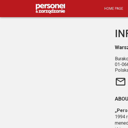
HOME PAGE
IN
Wars
Burak
01-06
Polsk
mail_outline
ABOU
„Pers
1994 r
mened